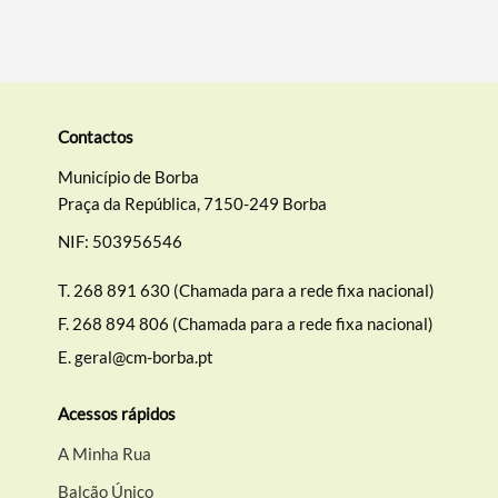
Termo de Pesquisa
Contactos
Categorias gerais
Município de Borba
Praça da República, 7150-249 Borba
NIF: 503956546
Filtros
T.
268 891 630 (Chamada para a rede fixa nacional)
F.
268 894 806 (Chamada para a rede fixa nacional)
E.
geral@cm-borba.pt
Acessos rápidos
A Minha Rua
Balcão Único