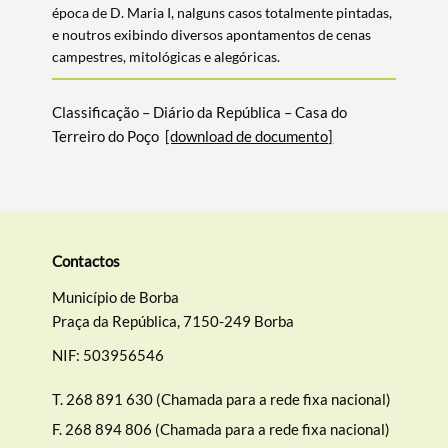
época de D. Maria I, nalguns casos totalmente pintadas,
e noutros exibindo diversos apontamentos de cenas
campestres, mitológicas e alegóricas.
Termo de Pesquisa
Classificação – Diário da República – Casa do
Terreiro do Poço
[download de documento]
Categorias gerais
Contactos
Município de Borba
Filtros
Praça da República, 7150-249 Borba
NIF: 503956546
T.
268 891 630 (Chamada para a rede fixa nacional)
F.
268 894 806 (Chamada para a rede fixa nacional)