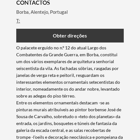
CONTACTOS
Borba, Alentejo, Portugal
T:
Obter direções
O palacete erguido no n.º 12 do atual Largo dos
Combatentes da Grande Guerra, em Borba, constitui
um dos vários exemplares de arquitetura senhorial
seiscentista da vila. As fachadas sóbrias, rasgadas por
janelas de verga reta e peitoril, resguardam os
interessantes elementos ornamentais setecentistas do
interior, nomeadamente os do andar nobre, levantado
sobre as adegas do piso térreo.
Entre os elementos ornamentais destacam -se as
pinturas murais atribuíveis ao pintor borbense José de
Sousa de Carvalho, sobretudo o «teto dos planetas» da
entrada, os jardins, bosquetes e túneis de fantasia da
galeria da escada central, e as salas recobertas de
trompe -l’oeils e decoração neoclássica e pompeiana da