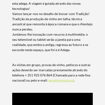
esta adega. A viagem é guiada através das novas
tecnologias!
Vamos lançar-nos no desafio de Inovar com Tradição!
Termo de Pesquisa
Tradição da produção de vinho em talha, técnica
ancestral que remonta à época romana e que o Alentejo
nunca perdeu.
Juntámos-lhe inovação com recurso à multimédia: o
seu telemóvel ou tablet serão a janela para uma
Categorias gerais
realidade, que embora antiga, regressa ao futuro e se
esconde neste espaço, que foi e é Adega.
As visitas em grupo, provas de vinho, petiscos e outras
ações deverão ser marcadas previamente através do
Filtros
telefone + 351 925 076 864 (Chamada para a rede fixa
nacional) ou pelo e-mail:
geral@emrezio.pt
.
Reprodutor
de
vídeo