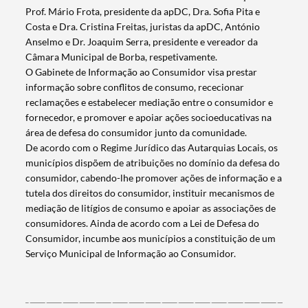
Prof. Mário Frota, presidente da apDC, Dra. Sofia Pita e
Costa e Dra. Cristina Freitas, juristas da apDC, António
Anselmo e Dr. Joaquim Serra, presidente e vereador da
Câmara Municipal de Borba, respetivamente.
O Gabinete de Informação ao Consumidor visa prestar
informação sobre conflitos de consumo, rececionar
reclamações e estabelecer mediação entre o consumidor e
fornecedor, e promover e apoiar ações socioeducativas na
área de defesa do consumidor junto da comunidade.
De acordo com o Regime Jurídico das Autarquias Locais, os
municípios dispõem de atribuições no domínio da defesa do
consumidor, cabendo-lhe promover ações de informação e a
tutela dos direitos do consumidor, instituir mecanismos de
mediação de litígios de consumo e apoiar as associações de
consumidores. Ainda de acordo com a Lei de Defesa do
Consumidor, incumbe aos municípios a constituição de um
Termo de Pesquisa
Serviço Municipal de Informação ao Consumidor.