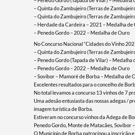
– Penedo Gordo (Tapada de Vilar) – Medalha
Termo de Pesquisa
– Quinta do Zambujeiro (Terras de Zambujeir
– Quinta do Zambujeiro (Terras de Zambujeir
– Herdade da Cardeira – 2021 – Medalha de
– Penedo Gordo – 2022 – Medalha de Ouro
Categorias gerais
No Concurso Nacional “Cidades do Vinho 202
– Quinta do Zambujeiro (Terras de Zambujei
– Penedo Gordo (Tapada de Vilar) – Medalha
– Penedo Gordo – 2022 – Medalha de Ouro
– Sovibor – Mamoré de Borba – Medalha de 
Filtros
Excelentes resultados para o concelho de Bor
No total levamos a concurso 13 vinhos de 7 p
Uma adesão entusiasta das nossas adegas / pr
imagem turística de Borba.
Estiveram no concurso vinhos da Adega de Bo
Penedo Gordo, Monte de Matacães, Sovibor –
O Município de Borba patrocinou a inscrição e 