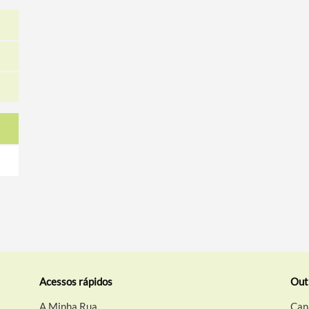
Acessos rápidos
Out
A Minha Rua
Can