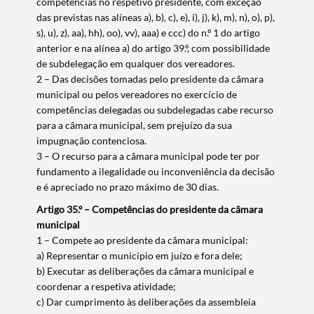
competências no respetivo presidente, com exceção
das previstas nas alíneas a), b), c), e), i), j), k), m), n), o), p),
s), u), z), aa), hh), oo), vv), aaa) e ccc) do n.º 1 do artigo
anterior e na alínea a) do artigo 39.º, com possibilidade
Categorias gerais
de subdelegação em qualquer dos vereadores.
2 – Das decisões tomadas pelo presidente da câmara
municipal ou pelos vereadores no exercício de
competências delegadas ou subdelegadas cabe recurso
para a câmara municipal, sem prejuízo da sua
impugnação contenciosa.
Filtros
3 – O recurso para a câmara municipal pode ter por
fundamento a ilegalidade ou inconveniência da decisão
e é apreciado no prazo máximo de 30 dias.
Artigo 35.º – Competências do presidente da câmara
municipal
1 – Compete ao presidente da câmara municipal:
a) Representar o município em juízo e fora dele;
b) Executar as deliberações da câmara municipal e
coordenar a respetiva atividade;
c) Dar cumprimento às deliberações da assembleia