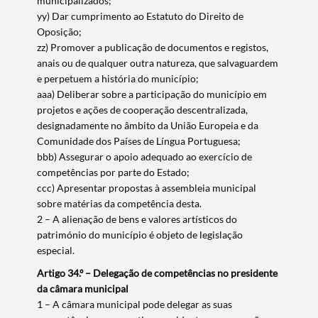
municipalizados;
yy) Dar cumprimento ao Estatuto do Direito de
Oposição;
zz) Promover a publicação de documentos e registos,
anais ou de qualquer outra natureza, que salvaguardem
e perpetuem a história do município;
aaa) Deliberar sobre a participação do município em
projetos e ações de cooperação descentralizada,
designadamente no âmbito da União Europeia e da
Comunidade dos Países de Língua Portuguesa;
bbb) Assegurar o apoio adequado ao exercício de
competências por parte do Estado;
ccc) Apresentar propostas à assembleia municipal
sobre matérias da competência desta.
2 – A alienação de bens e valores artísticos do
património do município é objeto de legislação
especial.
Artigo 34.º – Delegação de competências no presidente
Termo de Pesquisa
da câmara municipal
1 – A câmara municipal pode delegar as suas