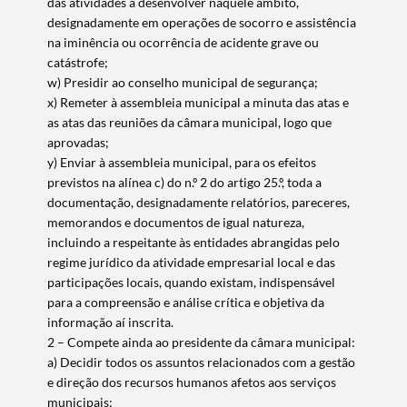
das atividades a desenvolver naquele âmbito,
designadamente em operações de socorro e assistência
na iminência ou ocorrência de acidente grave ou
catástrofe;
w) Presidir ao conselho municipal de segurança;
x) Remeter à assembleia municipal a minuta das atas e
as atas das reuniões da câmara municipal, logo que
aprovadas;
y) Enviar à assembleia municipal, para os efeitos
previstos na alínea c) do n.º 2 do artigo 25.º, toda a
documentação, designadamente relatórios, pareceres,
memorandos e documentos de igual natureza,
incluindo a respeitante às entidades abrangidas pelo
regime jurídico da atividade empresarial local e das
participações locais, quando existam, indispensável
para a compreensão e análise crítica e objetiva da
informação aí inscrita.
2 – Compete ainda ao presidente da câmara municipal:
a) Decidir todos os assuntos relacionados com a gestão
e direção dos recursos humanos afetos aos serviços
municipais;