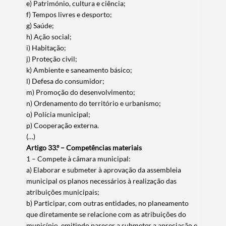
e) Património, cultura e ciência;
f) Tempos livres e desporto;
g) Saúde;
h) Ação social;
i) Habitação;
j) Proteção civil;
k) Ambiente e saneamento básico;
l) Defesa do consumidor;
m) Promoção do desenvolvimento;
n) Ordenamento do território e urbanismo;
o) Polícia municipal;
p) Cooperação externa.
(…)
Artigo 33.º – Competências materiais
1 – Compete à câmara municipal:
a) Elaborar e submeter à aprovação da assembleia
municipal os planos necessários à realização das
atribuições municipais;
b) Participar, com outras entidades, no planeamento
que diretamente se relacione com as atribuições do
município, emitindo parecer a submeter a apreciação e