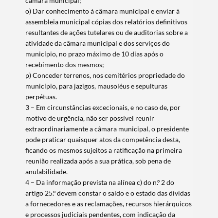
câmara municipal;
o) Dar conhecimento à câmara municipal e enviar à
assembleia municipal cópias dos relatórios definitivos
resultantes de ações tutelares ou de auditorias sobre a
atividade da câmara municipal e dos serviços do
município, no prazo máximo de 10 dias após o
recebimento dos mesmos;
p) Conceder terrenos, nos cemitérios propriedade do
município, para jazigos, mausoléus e sepulturas
perpétuas.
3 – Em circunstâncias excecionais, e no caso de, por
motivo de urgência, não ser possível reunir
extraordinariamente a câmara municipal, o presidente
pode praticar quaisquer atos da competência desta,
ficando os mesmos sujeitos a ratificação na primeira
reunião realizada após a sua prática, sob pena de
anulabilidade.
4 – Da informação prevista na alínea c) do n.º 2 do
artigo 25.º devem constar o saldo e o estado das dívidas
a fornecedores e as reclamações, recursos hierárquicos
e processos judiciais pendentes, com indicação da