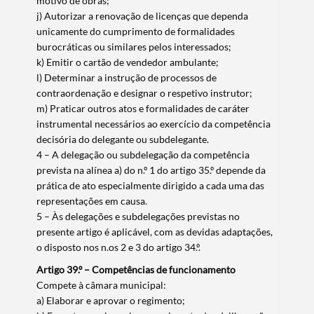
motivo de obras;
j) Autorizar a renovação de licenças que dependa
unicamente do cumprimento de formalidades
burocráticas ou similares pelos interessados;
k) Emitir o cartão de vendedor ambulante;
l) Determinar a instrução de processos de
contraordenação e designar o respetivo instrutor;
m) Praticar outros atos e formalidades de caráter
instrumental necessários ao exercício da competência
decisória do delegante ou subdelegante.
4 – A delegação ou subdelegação da competência
prevista na alínea a) do n.º 1 do artigo 35.º depende da
prática de ato especialmente dirigido a cada uma das
representações em causa.
5 – Às delegações e subdelegações previstas no
presente artigo é aplicável, com as devidas adaptações,
o disposto nos n.os 2 e 3 do artigo 34.º.
Artigo 39.º – Competências de funcionamento
Compete à câmara municipal:
a) Elaborar e aprovar o regimento;