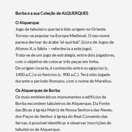
Borba e a sua Coleção de ALQUERQUES
O Alquerque
Jogo de tabuleiro que terá tido origem no Oriente.
Tornou-se popular na Europa Medieval. O seu nome
parece derivar do árabe “el-quirkat”. (Livro de Jogos de
Afonso X, o Sábio – referência a este jogo).
Trata-se de um jogo de estratégia, entre dois jogadores,
com o objetivo de colocar três peças em linha.
De origem incerta, é conhecido entre os egípcios (c.
1400 a.C.) e os fenícios (c. 900 a.C.). Terá sido jogado
durante o período Romano, com o nome de Marellus.
Os Alquerques de Borba
Os mais emblemáticos monumentos e edifícios de
Borba escondem tabuleiros de Alquerque. Da Fonte
das Bicas à Igreja Matriz de Nossa Senhora das Neves,
dos Paços do Senhor à Igreja do Real Convento das
Termo de Pesquisa
Servas, é possível identificar e observar inscrições de
tabuleiros de Alquerque.