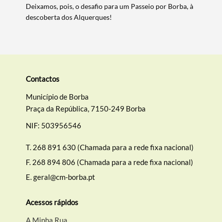
Deixamos, pois, o desafio para um Passeio por Borba, à
descoberta dos Alquerques!
Categorias gerais
Contactos
Município de Borba
Filtros
Praça da República, 7150-249 Borba
NIF: 503956546
T.
268 891 630 (Chamada para a rede fixa nacional)
F.
268 894 806 (Chamada para a rede fixa nacional)
E.
geral@cm-borba.pt
Acessos rápidos
A Minha Rua