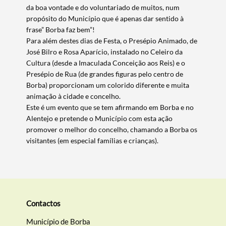
da boa vontade e do voluntariado de muitos, num
propósito do Município que é apenas dar sentido à
frase” Borba faz bem”!
Para além destes dias de Festa, o Presépio Animado, de
Termo de Pesquisa
José Bilro e Rosa Aparício, instalado no Celeiro da
Cultura (desde a Imaculada Conceição aos Reis) e o
Presépio de Rua (de grandes figuras pelo centro de
Borba) proporcionam um colorido diferente e muita
animação à cidade e concelho.
Este é um evento que se tem afirmando em Borba e no
Categorias gerais
Alentejo e pretende o Município com esta ação
promover o melhor do concelho, chamando a Borba os
visitantes (em especial famílias e crianças).
Filtros
Contactos
Município de Borba