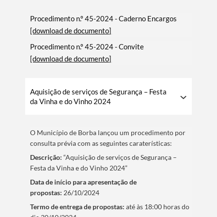
Procedimento n.º 45-2024 - Caderno Encargos
[download de documento]
Procedimento n.º 45-2024 - Convite
[download de documento]
Aquisição de serviços de Segurança – Festa
Termo de Pesquisa
da Vinha e do Vinho 2024
O Municí­pio de Borba lançou um procedimento por
consulta prévia com as seguintes caraterí­sticas:
Descrição:
“Aquisição de serviços de Segurança –
Categorias gerais
Festa da Vinha e do Vinho 2024”
Data de iní­cio para apresentação de
propostas:
26/10/2024
Termo de entrega de propostas:
até às 18:00 horas do