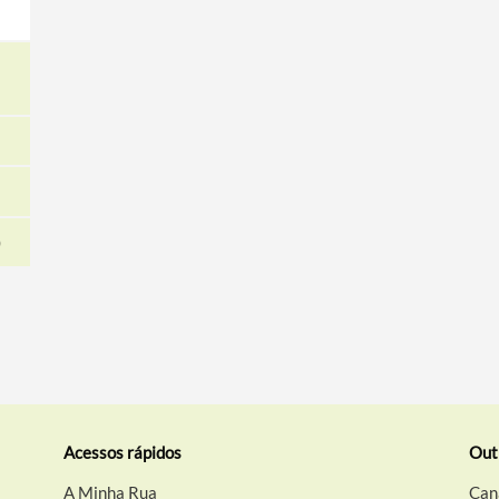
)
Acessos rápidos
Out
A Minha Rua
Can