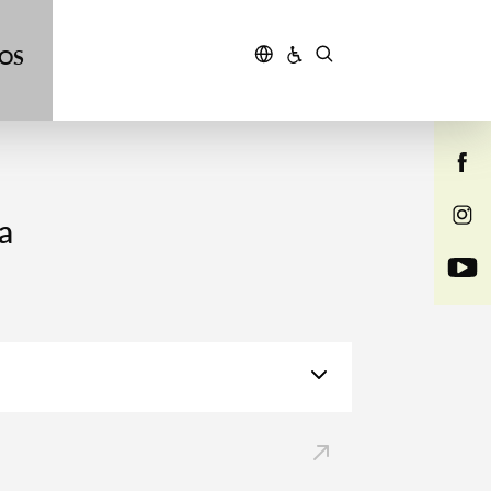
ÇOS
a