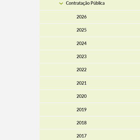
Contratação Pública
2026
2025
2024
2023
2022
2021
Termo de Pesquisa
2020
2019
2018
Categorias gerais
2017