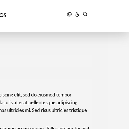
ÇOS
piscing elit, sed do eiusmod tempor
Iaculis at erat pellentesque adipiscing
ultricies mi. Sed risus ultricies tristique
ibus in ornare quam. Tellus integer feugiat