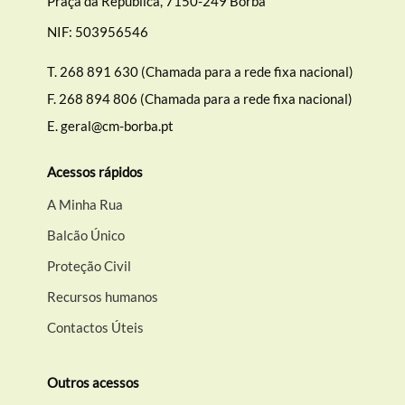
Praça da República, 7150-249 Borba
NIF: 503956546
T.
268 891 630 (Chamada para a rede fixa nacional)
Filtros
F.
268 894 806 (Chamada para a rede fixa nacional)
E.
geral@cm-borba.pt
Acessos rápidos
A Minha Rua
Balcão Único
Proteção Civil
Recursos humanos
Contactos Úteis
Outros acessos