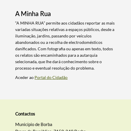
A Minha Rua
“A MINHA RUA” permite aos cidadãos reportar as mais
variadas situações relativas a espaços públicos, desde a
iluminação, jardins, passando por veículos
abandonados ou a recolha de electrodomésticos
danificados. Com fotografia ou apenas em texto, todos
os relatos são encaminhados para a autarquia
selecionada, que lhe dará conhecimento sobre o
processo e eventual resolução do problema.
Aceder ao
Portal do Cidadão
Termo de Pesquisa
Contactos
Município de Borba
Categorias gerais