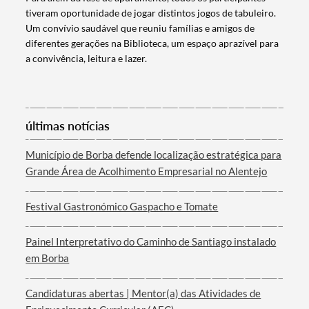
tiveram oportunidade de jogar distintos jogos de tabuleiro.
Um convívio saudável que reuniu famílias e amigos de
diferentes gerações na Biblioteca, um espaço aprazível para
a convivência, leitura e lazer.
últimas notícias
Termo de Pesquisa
Município de Borba defende localização estratégica para
Grande Área de Acolhimento Empresarial no Alentejo
Festival Gastronómico Gaspacho e Tomate
Categorias gerais
Painel Interpretativo do Caminho de Santiago instalado
em Borba
Candidaturas abertas | Mentor(a) das Atividades de