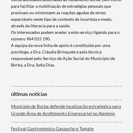
para facilitar a mobilização de estratégias pessoais que
previnam ou minimizem as reações agudas de stress
Termo de Pesquisa
expectáveis neste tipo de contexto de incerteza e medo,
através da literacia para a saúde.
Os interessados podem aceder a este serviço ligando para o
número 964 015 190.
A equipa da nova linha de apoio é constituída por uma
psicóloga, a Dra. Cláudia Brinquete e pela técnica
Categorias gerais
responsável pelo Serviço de Ação Social do Município de
Borba, a Dra. Sofia Dias.
Filtros
últimas notícias
Município de Borba defende localização estratégica para
Grande Área de Acolhimento Empresarial no Alentejo
Festival Gastronómico Gaspacho e Tomate