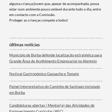
alguma criança/jovem que, apesar de acompanhada, possa
estar num ambiente pouco estável durante todo o dia, entre
em contacto com a Comissão.
Proteger as crianças compete a todos!
últimas notícias
Termo de Pesquisa
Município de Borba defende localização estratégica para
Grande Área de Acolhimento Empresarial no Alentejo
Festival Gastronómico Gaspacho e Tomate
Categorias gerais
Painel Interpretativo do Caminho de Santiago instalado
em Borba
Candidaturas abertas | Mentor(a) das Atividades de
Enriquecimento Curricular (AEC)