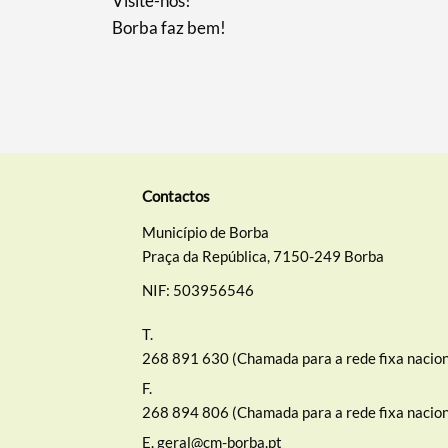
Visite-nos!
Borba faz bem!​
Contactos
Município de Borba
Praça da República, 7150-249 Borba
NIF: 503956546
T.
268 891 630 (Chamada para a rede fixa nacion
F.
268 894 806 (Chamada para a rede fixa nacion
E.
geral@cm-borba.pt