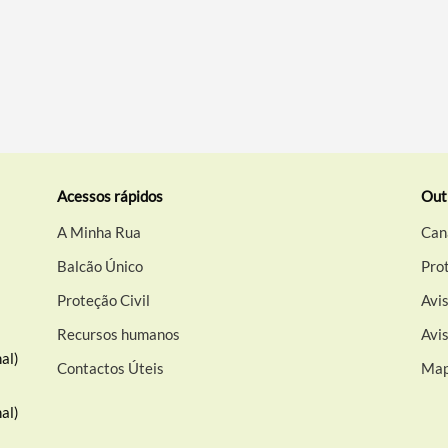
Acessos rápidos
Out
A Minha Rua
Can
Balcão Único
Pro
Proteção Civil
Avis
Recursos humanos
Avi
al)
Contactos Úteis
Map
al)