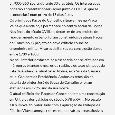
5, 7000-863 Évora, durante 30 dias úteis. Os interessados
poderão apresentar observações junto da DGCA, que se
pronunciará num prazo de 15 dias úteis.
Os primitivos Paços do Concelho situavam-se na Praça
Velha que ainda hoje permanece no centro social de Borba.
Nos finais do século XVIII, no decorrer de um projeto de
reordenamento urbano, foram construídos os atuais Paços
do Concelho. O projeto do novo edifício coube ao
engenheiro militar Álvares de Barros e a construção durou
entre 1789 e 1803.
No seu interior destacam-se a escadaria nobre, efetuada em
mármores brancos e negros da região, e os tetos pintados da
Sala da Audiência, atual Salão Nobre, e da Sala da Câmara,
atual Gabinete da Presidência. Ambos os tetos são da
autoria do pintor José de Sousa de Carvalho e foram
efetuados em 1795, ano da sua morte.
O atual edifício dos Paços do Concelho tem uma construção
em U, típica dos palácios do século XVII e XVIII. No século
XX o imóvel foi valorizado com a aplicação de azulejos da
Fábrica Viúva Lamego, representando várias cenas alusivas