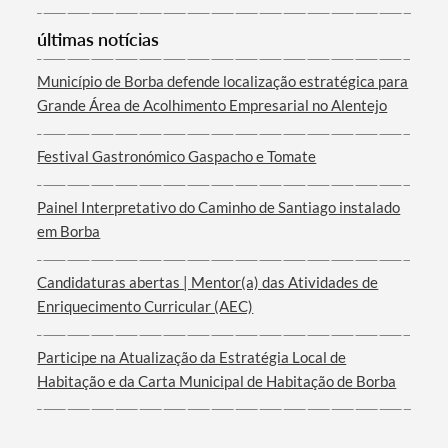
últimas notícias
Município de Borba defende localização estratégica para
Grande Área de Acolhimento Empresarial no Alentejo
Termo de Pesquisa
Festival Gastronómico Gaspacho e Tomate
Painel Interpretativo do Caminho de Santiago instalado
em Borba
Categorias gerais
Candidaturas abertas | Mentor(a) das Atividades de
Enriquecimento Curricular (AEC)
Participe na Atualização da Estratégia Local de
Habitação e da Carta Municipal de Habitação de Borba
Filtros