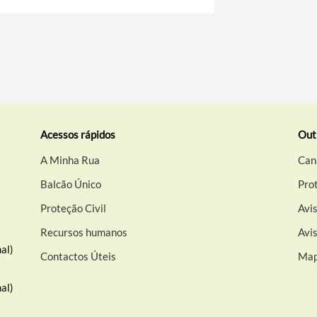
Acessos rápidos
Out
A Minha Rua
Can
Balcão Único
Pro
Proteção Civil
Avis
Recursos humanos
Avi
al)
Contactos Úteis
Map
al)