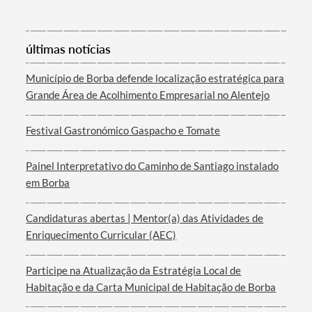
últimas notícias
Município de Borba defende localização estratégica para
Grande Área de Acolhimento Empresarial no Alentejo
Termo de Pesquisa
Festival Gastronómico Gaspacho e Tomate
Painel Interpretativo do Caminho de Santiago instalado
em Borba
Categorias gerais
Candidaturas abertas | Mentor(a) das Atividades de
Enriquecimento Curricular (AEC)
Participe na Atualização da Estratégia Local de
Filtros
Habitação e da Carta Municipal de Habitação de Borba