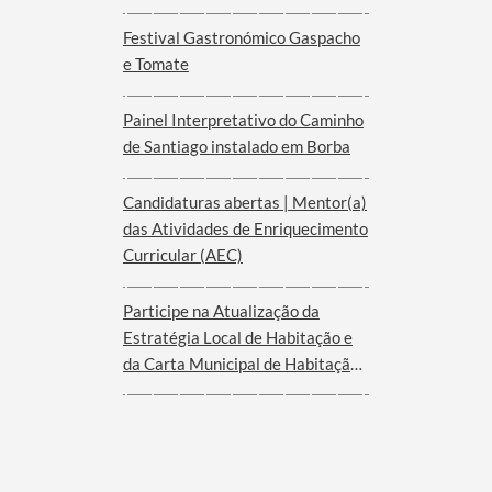
Empresarial no Alentejo
Festival Gastronómico Gaspacho
e Tomate
Painel Interpretativo do Caminho
de Santiago instalado em Borba
Candidaturas abertas | Mentor(a)
das Atividades de Enriquecimento
Curricular (AEC)
Participe na Atualização da
Estratégia Local de Habitação e
da Carta Municipal de Habitação
de Borba