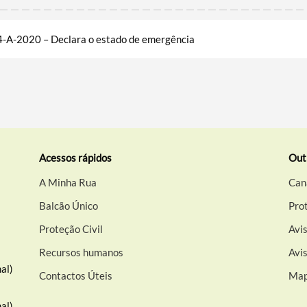
14-A-2020 – Declara o estado de emergência
Acessos rápidos
Out
A Minha Rua
Can
Balcão Único
Pro
Proteção Civil
Avis
Recursos humanos
Avi
al)
Contactos Úteis
Map
al)