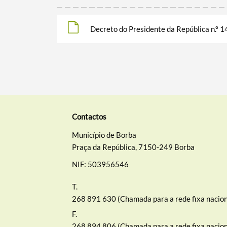
Decreto do Presidente da República n.º 
Contactos
Município de Borba
Praça da República, 7150-249 Borba
NIF: 503956546
T.
268 891 630 (Chamada para a rede fixa nacion
F.
268 894 806 (Chamada para a rede fixa nacion