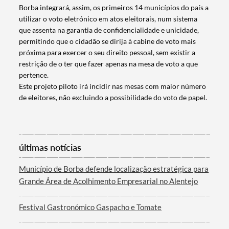
Borba integrará, assim, os primeiros 14 municípios do país a
utilizar o voto eletrónico em atos eleitorais, num sistema
que assenta na garantia de confidencialidade e unicidade,
permitindo que o cidadão se dirija à cabine de voto mais
próxima para exercer o seu direito pessoal, sem existir a
restrição de o ter que fazer apenas na mesa de voto a que
pertence.
Este projeto piloto irá incidir nas mesas com maior número
de eleitores, não excluindo a possibilidade do voto de papel.
Termo de Pesquisa
últimas notícias
Município de Borba defende localização estratégica para
Grande Área de Acolhimento Empresarial no Alentejo
Categorias gerais
Festival Gastronómico Gaspacho e Tomate