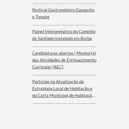
Empresarial no Alentejo
Festival Gastronómico Gaspacho
e Tomate
Painel Interpretativo do Caminho
de Santiago instalado em Borba
Candidaturas abertas | Mentor(a)
das Atividades de Enriquecimento
Curricular (AEC)
Participe na Atualização da
Estratégia Local de Habitação e
da Carta Municipal de Habitação
de Borba