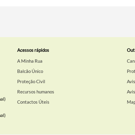
Acessos rápidos
Out
A Minha Rua
Can
Balcão Único
Pro
Proteção Civil
Avis
Recursos humanos
Avi
al)
Contactos Úteis
Map
al)