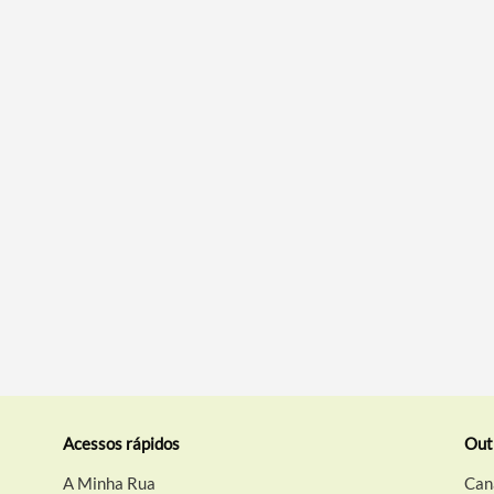
Acessos rápidos
Out
A Minha Rua
Can