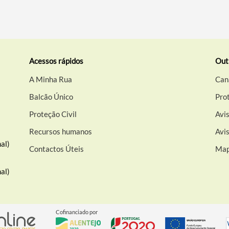
Acessos rápidos
Out
A Minha Rua
Can
Balcão Único
Pro
Proteção Civil
Avis
Recursos humanos
Avi
al)
Contactos Úteis
Map
al)
Cofinanciado por