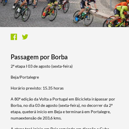
Passagem por Borba
2ª etapa I 0​​​3 de agosto (sexta-feira​)
Beja/Portalegre
Horário previsto: 15.35 horas
A 80ª edição da Volta a Portugal em Bicicleta irápassar por
Borba, no dia 03 de agosto (sexta-feira), no decorrer da 2ª
etapa, queterá início em Beja e terminará em Portalegre​,
numaextensão de 203,6 kms.
​​​​A etapa terá início em Beja,seguindo em direção a Cuba,