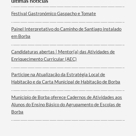
últimas notícias
Festival Gastronómico Gaspacho e Tomate
Painel Interpretativo do Caminho de Santiago instalado
em Borba
Termo de Pesquisa
Candidaturas abertas | Mentor(a) das Atividades de
Enriquecimento Curricular (AEC)
Participe na Atualização da Estratégia Local de
Categorias gerais
Habitação e da Carta Municipal de Habitação de Borba
Município de Borba oferece Cadernos de Atividades aos
Alunos do Ensino Básico do Agrupamento de Escolas de
Borba
Filtros