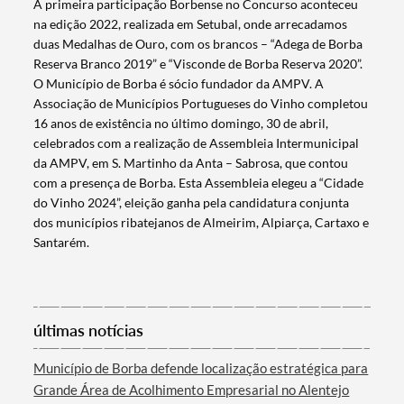
A primeira participação Borbense no Concurso aconteceu
na edição 2022, realizada em Setubal, onde arrecadamos
duas Medalhas de Ouro, com os brancos – “Adega de Borba
Reserva Branco 2019” e “Visconde de Borba Reserva 2020”.
Termo de Pesquisa
O Município de Borba é sócio fundador da AMPV. A
Associação de Municípios Portugueses do Vinho completou
16 anos de existência no último domingo, 30 de abril,
celebrados com a realização de Assembleia Intermunicipal
da AMPV, em S. Martinho da Anta – Sabrosa, que contou
com a presença de Borba. Esta Assembleia elegeu a “Cidade
Categorias gerais
do Vinho 2024”, eleição ganha pela candidatura conjunta
dos municípios ribatejanos de Almeirim, Alpiarça, Cartaxo e
Santarém.
Filtros
últimas notícias
Município de Borba defende localização estratégica para
Grande Área de Acolhimento Empresarial no Alentejo