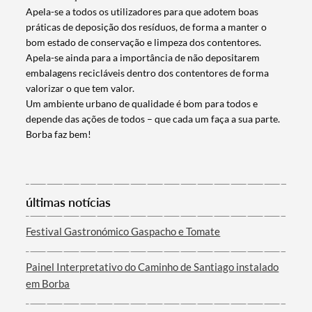
Apela-se a todos os utilizadores para que adotem boas
práticas de deposição dos resíduos, de forma a manter o
bom estado de conservação e limpeza dos contentores.
Apela-se ainda para a importância de não depositarem
embalagens recicláveis dentro dos contentores de forma
valorizar o que tem valor.
Um ambiente urbano de qualidade é bom para todos e
depende das ações de todos – que cada um faça a sua parte.
Borba faz bem!
Termo de Pesquisa
últimas notícias
Festival Gastronómico Gaspacho e Tomate
Painel Interpretativo do Caminho de Santiago instalado
em Borba
Categorias gerais