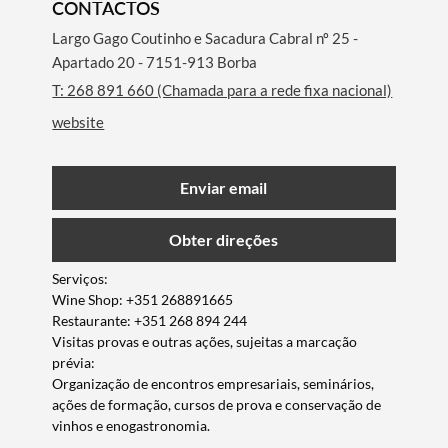
CONTACTOS
Largo Gago Coutinho e Sacadura Cabral nº 25 -
Apartado 20 - 7151-913 Borba
T: 268 891 660 (Chamada para a rede fixa nacional)
website
Enviar email
Obter direções
Serviços:
Wine Shop: +351 268891665
Restaurante: +351 268 894 244
Visitas provas e outras ações, sujeitas a marcação
prévia:
Organização de encontros empresariais, seminários,
Termo de Pesquisa
ações de formação, cursos de prova e conservação de
vinhos e enogastronomia.