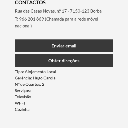
CONTACTOS
Rua das Casas Novas, n.º 17 - 7150-123 Borba
T: 966 201 869 (Chamada para a rede móvel
nacional)
Enviar email
Obter direções
Tipo: Alojamento Local
Gerência: Hugo Carola
Nº de Quartos: 2
Serviços:
Televisão
WI-FI
Termo de Pesquisa
Cozinha