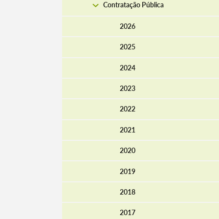
Contratação Pública
2026
2025
2024
2023
2022
2021
Termo de Pesquisa
2020
2019
2018
Categorias gerais
2017