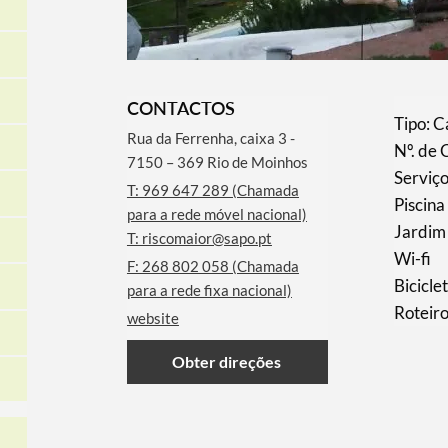
CONTACTOS
​Tipo:
Rua da Ferrenha, caixa 3 -
Nº. de 
7150 – 369 Rio de Moinhos
Serviço
T: 969 647 289 (Chamada
Piscina
para a rede móvel nacional)
Jardim
T: riscomaior@sapo.pt
Wi-fi
F: 268 802 058 (Chamada
Bicicle
para a rede fixa nacional)
Roteir
website
Obter direções