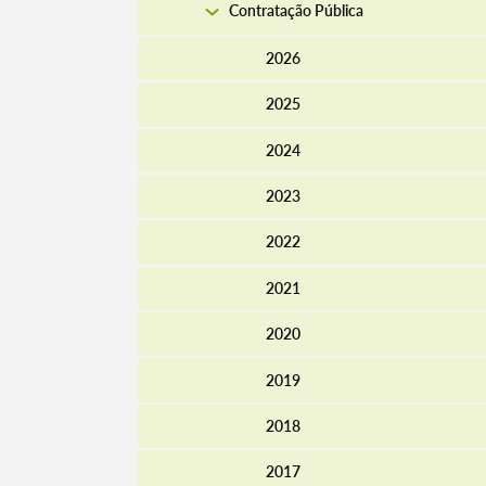
Contratação Pública
2026
2025
2024
2023
2022
2021
Termo de Pesquisa
2020
2019
2018
Categorias gerais
2017