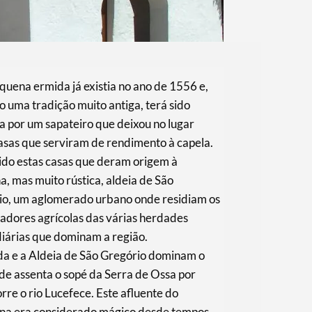
equena ermida já existia no ano de 1556 e,
 uma tradição muito antiga, terá sido
 por um sapateiro que deixou no lugar
asas que serviram de rendimento à capela.
ido estas casas que deram origem à
, mas muito rústica, aldeia de São
io, um aglomerado urbano onde residiam os
adores agrícolas das várias herdades
diárias que dominam a região.
da e a Aldeia de São Gregório dominam o
de assenta o sopé da Serra de Ossa por
rre o rio Lucefece. Este afluente do
na era considerado mágico desde tempos