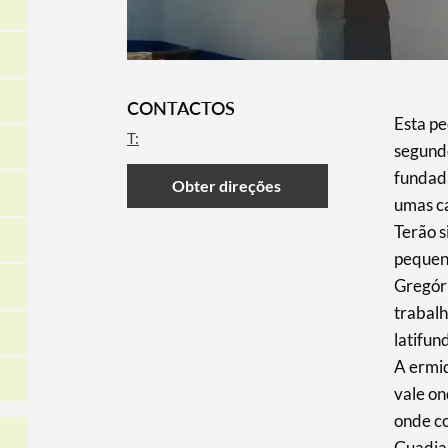
CONTACTOS
​Esta p
T:
segundo
fundada
Obter direções
umas c
Terão s
pequena
Gregór
trabalh
latifun
A ermi
vale on
onde co
Guadia