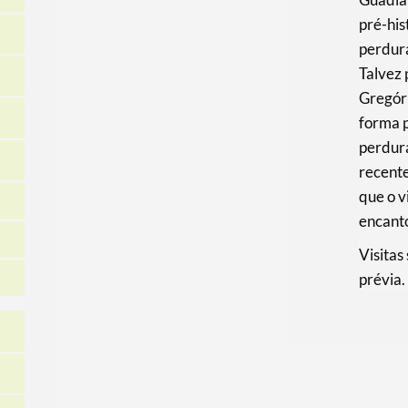
pré-his
perdur
Talvez 
Gregór
forma p
perdura
recent
que o v
encanto
Visitas
prévia.