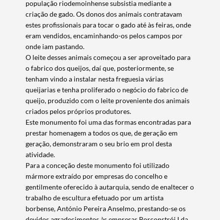
população riodemoinhense subsistia mediante a
criação de gado. Os donos dos animais contratavam
estes profissionais para tocar o gado até às feiras, onde
eram vendidos, encaminhando-os pelos campos por
onde iam pastando.
O leite desses animais começou a ser aproveitado para
o fabrico dos queijos, daí que, posteriormente, se
tenham vindo a instalar nesta freguesia várias
queijarias e tenha proliferado o negócio do fabrico de
Termo de Pesquisa
queijo, produzido com o leite proveniente dos animais
criados pelos próprios produtores.
Este monumento foi uma das formas encontradas para
prestar homenagem a todos os que, de geração em
geração, demonstraram o seu brio em prol desta
atividade.
Categorias gerais
Para a conceção deste monumento foi utilizado
mármore extraído por empresas do concelho e
gentilmente oferecido à autarquia, sendo de enaltecer o
trabalho de escultura efetuado por um artista
borbense, António Pereira Anselmo, prestando-se os
Filtros
devidos agradecimentos às empresas Borconstrói Lda,