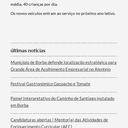
média, 40 crianças por dia.
Os novos veículos entram ao serviço no próximo ano letivo.
últimas notícias
Termo de Pesquisa
Município de Borba defende localização estratégica para
Grande Área de Acolhimento Empresarial no Alentejo
Festival Gastronómico Gaspacho e Tomate
Categorias gerais
Painel Interpretativo do Caminho de Santiago instalado
em Borba
Candidaturas abertas | Mentor(a) das Atividades de
Enriquecimento Curricular (AEC)