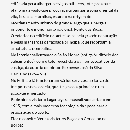
edificada para albergar serviços públicos, integrada num
plano mais vasto que procurava urbanizar a zona oriental da
vila, fora das muralhas, estando na origem do
reordenamento urbano do grande largo que alberga a
imponente e monumento nacional, Fonte das Bicas.
O exterior do edifício caracteriza-se pela grande depuração
e pelas mansardas da fachada principal, que recordam a
arquitetura pombalina.
No interior salientamos o Salão Nobre (antiga Auditório dos
Julgamentos), com o teto revestido a painéis evocativos da
Justiça, da autoria do pintor Borbense José da Silva
Carvalho (1794-95).
No Edifício já funcionaram vários serviços, ao longo do
tempo, desde a cadeia, quartel, escola primeira e um
açougue e mercado.
Pode ainda visitar o Lagar, agora musealizado, criado em
1915, com a mais moderna tecnologia da época para a
preparação do azeite.
Termo de Pesquisa
Fica o convite. Venha visitar os Paços do Concelho de
Borba!