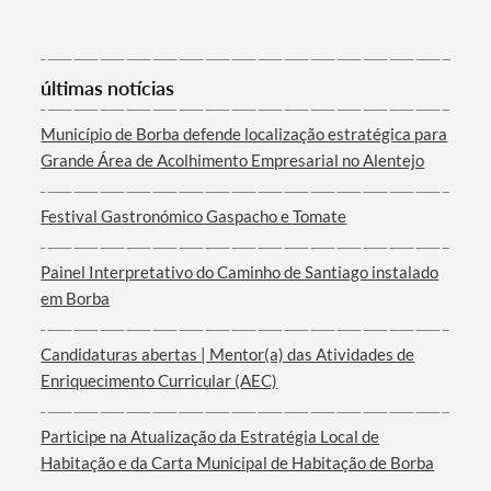
Categorias gerais
últimas notícias
Município de Borba defende localização estratégica para
Grande Área de Acolhimento Empresarial no Alentejo
Filtros
Festival Gastronómico Gaspacho e Tomate
Painel Interpretativo do Caminho de Santiago instalado
em Borba
Candidaturas abertas | Mentor(a) das Atividades de
Enriquecimento Curricular (AEC)
Participe na Atualização da Estratégia Local de
Habitação e da Carta Municipal de Habitação de Borba