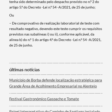
tenha sido determinado pelo despacho previsto no n.º 2 do
artigo 5.º do Decreto -Lei n.º 54 -A/2021, de 25 de junho;
Ou
– De comprovativo de realização laboratorial de teste com
resultado negativo, devendo este teste cumprir os requisitos
previstos nas subalíneas i) ou ii), conforme aplicável, da
alínea b) do n.º 1 do artigo 4.º do Decreto -Lei n.º 54 -A/2021,
de 25 de junho.
Termo de Pesquisa
últimas notícias
Município de Borba defende localização estratégica para
Grande Área de Acolhimento Empresarial no Alentejo
Categorias gerais
Festival Gastronómico Gaspacho e Tomate
Painel Interpretativo do Caminho de Santiago instalado