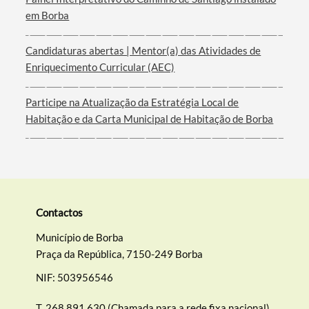
em Borba
Filtros
Candidaturas abertas | Mentor(a) das Atividades de
Enriquecimento Curricular (AEC)
Participe na Atualização da Estratégia Local de
Habitação e da Carta Municipal de Habitação de Borba
Contactos
Município de Borba
Praça da República, 7150-249 Borba
NIF: 503956546
T.
268 891 630 (Chamada para a rede fixa nacional)