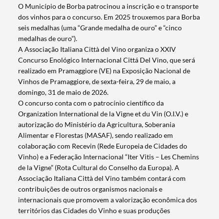
O Município de Borba patrocinou a inscrição e o transporte
dos vinhos para o concurso. Em 2025 trouxemos para Borba
seis medalhas (uma “Grande medalha de ouro” e “cinco
medalhas de ouro”).
A Associação Italiana Città del Vino organiza o XXIV
Concurso Enológico Internacional Cittá Del Vino, que será
realizado em Pramaggiore (VE) na Exposição Nacional de
Vinhos de Pramaggiore, de sexta-feira, 29 de maio, a
domingo, 31 de maio de 2026.
O concurso conta com o patrocínio científico da
Organization International de la Vigne et du Vin (O.I.V.) e
autorização do Ministério da Agricultura, Soberania
Alimentar e Florestas (MASAF), sendo realizado em
colaboração com Recevin (Rede Europeia de Cidades do
Vinho) e a Federação Internacional “Iter Vitis – Les Chemins
de la Vigne” (Rota Cultural do Conselho da Europa). A
Associação Italiana Città del Vino também contará com
contribuições de outros organismos nacionais e
Termo de Pesquisa
internacionais que promovem a valorização econômica dos
territórios das Cidades do Vinho e suas produções