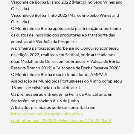
Visconde de Borba Branco 2022 (Marcolino Sebo Wines and
Oils, Lda.)
Visconde de Borba Tinto 2022 (Marcolino Sebo Wines and
Oils, Lda.)
O Município de Borba apoiou esta participação suportando
os custos de inscrição dos produtores e o transporte das
amostras até São João da Pesqueira.
Termo de Pesquisa
A primeira participação Borbense no Concurso aconteceu
na edição 2022, realizada em Setúbal, onde arrecadamos
duas Medalhas de Ouro, com os brancos – “Adega de Borba
Reserva Branco 2019” e “Visconde de Borba Reserva 2020”.
O Município de Borba é sócio fundador da AMPV. A
Associação de Municípios Portugueses do Vinho completou
Categorias gerais
16 anos de existência no final de abril.
Os prémios serão entregues na Feira da Agricultura, em
Santarém, no próximo dia 6 de junho.
A lista dos premiados pode ser consultada em:
https://concursocidadesdovinho.pt/wp-
Filtros
content/uploads/2023/05/Medalhados-CCV-2023.pdf